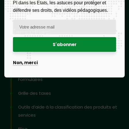
Newsletter
PI dans les Etats, les astuces pour protéger et
défendre ses droits, des vidéos pédagogiques.
Liens utiles
Accueil
Non, merci
FAQs
Formulaires
Grille des taxes
Outils d’aide à la classification des produits et
services
Blog