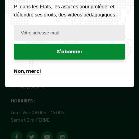
L'
OAPI
PI dans les Etats, les astuces pour protéger et
défendre ses droits, des vidéos pédagogiques.
Rue Djoungolo, Yaoundé,
Cameroun
Standard OAPI
(237) 657 45 96 96 /
656 84 84 82
/ 699 31 46 72
/
699 31 46 73
/
(237) 677 114 084 /
677 114 085
Whatsapp OAPI
Non, merci
(237) 677 114 084
oapi@oapi.int
HORAIRES :
Lun – Ven: 08:00h – 16:00h,
Sam et Dim: FERME