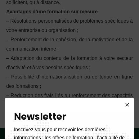
sollicitent, ou à distance.
Avantages d’une formation sur mesure
– Résolutions personnalisées de problèmes spécifques à
votre entreprise ou organisation ;
– Renforcement de la cohésion, de la motivation et de la
communication interne ;
– Adaptation du contenu de la formation à votre secteur
d’activité et à vos besoins spécifques ;
– Possibilité d’internationalisation ou de tenue en ligne
des formations ;
– Reduction des frais liés au renforcement des capacités
de votre personnel
Newsletter
Inscrivez-vous pour recevoir les dernières
informations ; les offres de formation ; l’actualité de