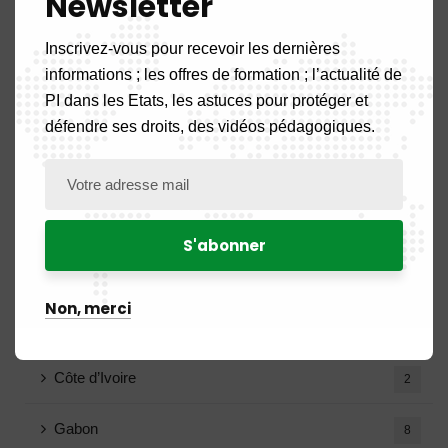
Newsletter
A la une
5
Inscrivez-vous pour recevoir les dernières
Actualité
informations ; les offres de formation ; l’actualité de
108
PI dans les Etats, les astuces pour protéger et
Actualités des Pays
52
défendre ses droits, des vidéos pédagogiques.
Benin
2
Burkina Faso
2
Cameroun
17
Non, merci
Congo
7
Côte d’Ivoire
2
Gabon
8