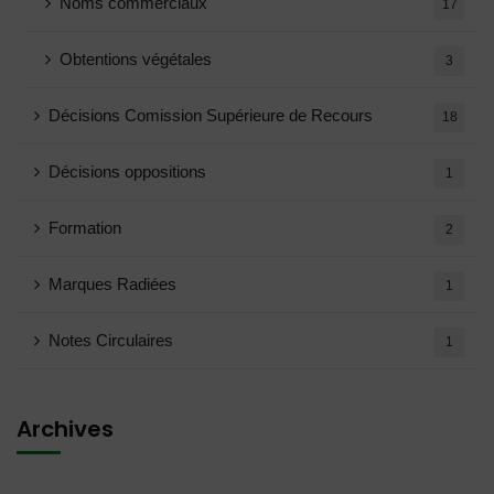
Noms commerciaux
17
Obtentions végétales
3
Décisions Comission Supérieure de Recours
18
Décisions oppositions
1
Formation
2
Marques Radiées
1
Notes Circulaires
1
Archives