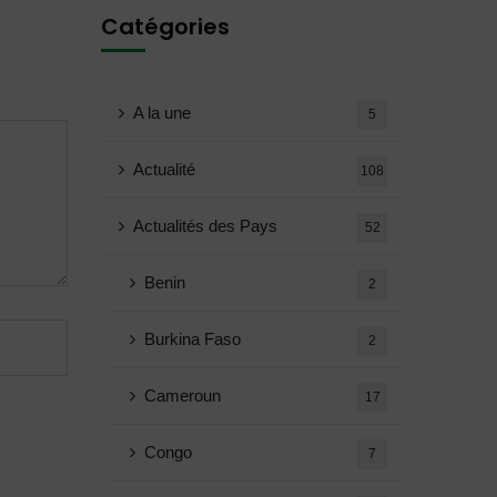
Catégories
A la une
5
Actualité
108
Actualités des Pays
52
Benin
2
Burkina Faso
2
Cameroun
17
Congo
7