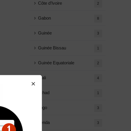
Côte d’Ivoire
2
Gabon
8
Guinée
3
Guinée Bissau
1
Guinée Equatoriale
2
Mali
4
Tchad
1
Togo
3
Agenda
3