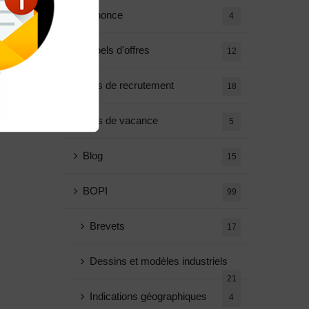
Annonce
4
Appels d'offres
12
Avis de recrutement
18
Avis de vacance
5
Blog
15
BOPI
99
Brevets
17
Dessins et modèles industriels
21
Indications géographiques
4