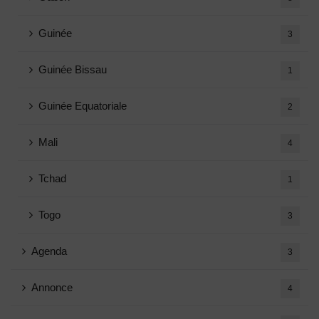
Guinée
3
Guinée Bissau
1
Guinée Equatoriale
2
Mali
4
Tchad
1
Togo
3
Agenda
3
Annonce
4