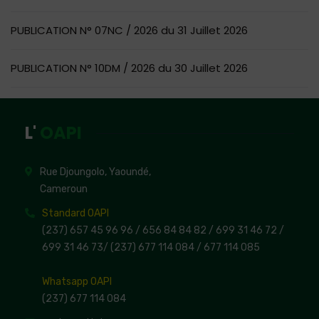
PUBLICATION N° 07NC / 2026 du 31 Juillet 2026
PUBLICATION N° 10DM / 2026 du 30 Juillet 2026
L'
OAPI
Rue Djoungolo, Yaoundé,
Cameroun
Standard OAPI
(237) 657 45 96 96 /
656 84 84 82
/ 699 31 46 72
/
699 31 46 73
/
(237) 677 114 084 /
677 114 085
Whatsapp OAPI
(237) 677 114 084