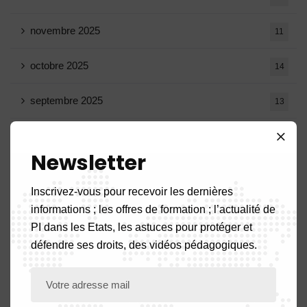
novembre 2025
11
octobre 2025
14
septembre 2025
13
août 2025
14
Newsletter
juillet 2025
16
Inscrivez-vous pour recevoir les dernières
juin 2025
13
informations ; les offres de formation ; l’actualité de
PI dans les Etats, les astuces pour protéger et
mai 2025
16
défendre ses droits, des vidéos pédagogiques.
avril 2025
20