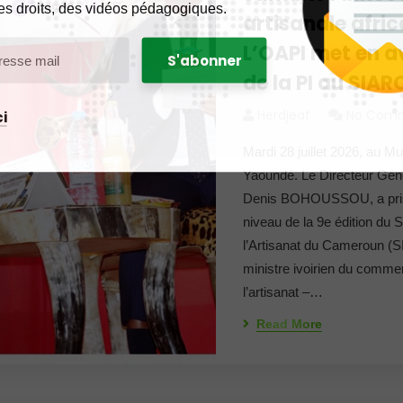
es droits, des vidéos pédagogiques.
artisanale africa
L’OAPI met en av
de la PI au SIAR
Herdjeaf
No Com
i
Mardi 28 juillet 2026, au M
Yaoundé. Le Directeur Gén
Denis BOHOUSSOU, a pris 
niveau de la 9e édition du S
l’Artisanat du Cameroun (
ministre ivoirien du commerc
l’artisanat –…
Read More