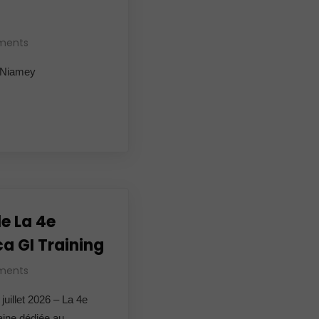
ments
à Niamey
le La 4e
ca GI Training
ments
 juillet 2026 – La 4e
caine dédiée au