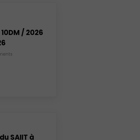
 10DM / 2026
26
ments
du SAIIT à