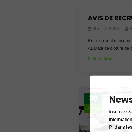
AVIS DE REC
31 juillet 2026
H
Recrutement d’un 
AL Date de clôture de d
Read More
News
30
Juil 26
Inscrivez-v
informations
PI dans les