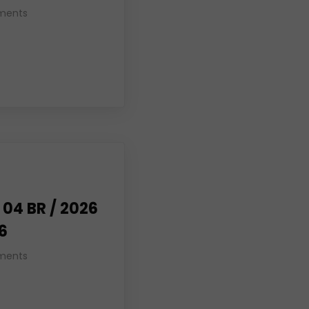
ments
04 BR / 2026
26
ments