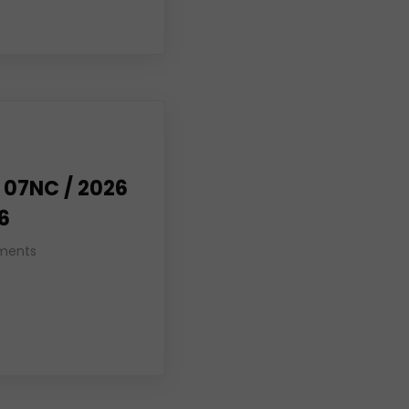
 07NC / 2026
26
ments