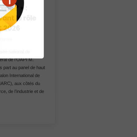
ine ? » :
ant le rôle
C 2026
ments
usée national de
éral de l’OAPI M.
part au panel de haut
alon International de
SIARC), aux côtés du
e, de l’industrie et de