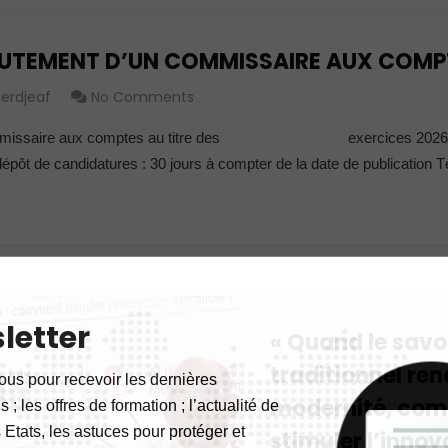
RUTEMENT D’UN COMMISSAIRE AUX COMP
erdjeaf
No Comments
commissaire aux comptes au titre des exercices 2026 à
épôt de candidatures : 30 jours à compter de la date de publication 
letter
« Quand le savo
traditionnel ren
ous pour recevoir les dernières
modernité, co
 ; les offres de formation ; l’actualité de
 Etats, les astuces pour protéger et
stimuler l’innov