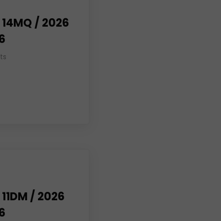
 14MQ / 2026
26
ts
 11DM / 2026
26