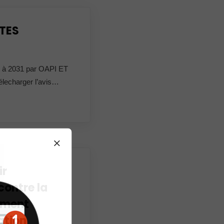
TES
 2031 par OAPI ET
Télecharger l’avis…
ir
contre la
mment
ation