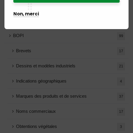
Avis de vacance
5
Non, merci
Blog
15
BOPI
99
Brevets
17
Dessins et modèles industriels
21
Indications géographiques
4
Marques des produits et de services
37
Noms commerciaux
17
Obtentions végétales
3