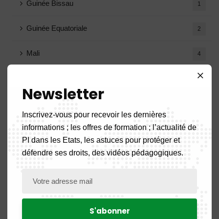
Guinée Bissau
1
Guinée Equatoriale
2
Mali
4
Tchad
1
Newsletter
Togo
3
Inscrivez-vous pour recevoir les dernières
informations ; les offres de formation ; l’actualité de
Agenda
3
PI dans les Etats, les astuces pour protéger et
défendre ses droits, des vidéos pédagogiques.
Annonce
4
Appels d'offres
12
Avis de recrutement
18