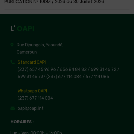
PUBLICATION N° 10DM / 2026 du 30 Juillet 2026
L'
OAPI
Rue Djoungolo, Yaoundé,
Cameroun
Standard OAPI
(237) 657 45 96 96 /
656 84 84 82
/ 699 31 46 72
/
699 31 46 73
/
(237) 677 114 084 /
677 114 085
Whatsapp OAPI
(237) 677 114 084
oapi@oapi.int
HORAIRES :
Lun – Ven: 08:00h – 16:00h,