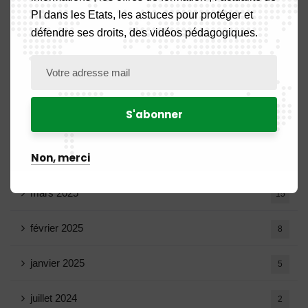
PI dans les Etats, les astuces pour protéger et
août 2025
14
défendre ses droits, des vidéos pédagogiques.
juillet 2025
16
juin 2025
13
mai 2025
16
Non, merci
avril 2025
20
mars 2025
15
février 2025
8
janvier 2025
5
juillet 2024
2