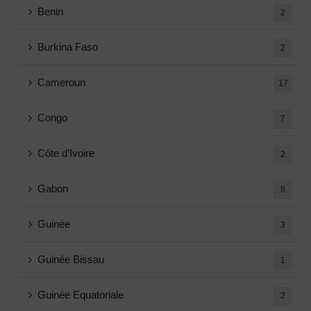
Benin
2
Burkina Faso
2
Cameroun
17
Congo
7
Côte d’Ivoire
2
Gabon
8
Guinée
3
Guinée Bissau
1
Guinée Equatoriale
2