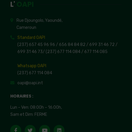
L'
OAPI
Rue Djoungolo, Yaoundé,
Cameroun
Standard OAPI
(237) 657 45 96 96 /
656 84 84 82
/ 699 31 46 72
/
699 31 46 73
/
(237) 677 114 084 /
677 114 085
Whatsapp OAPI
(237) 677 114 084
oapi@oapi.int
HORAIRES :
Lun – Ven: 08:00h – 16:00h,
Sam et Dim: FERME