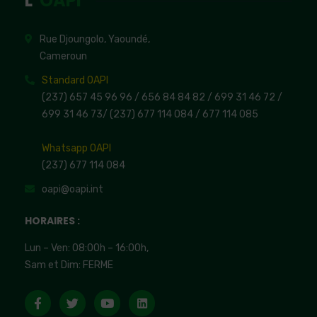
L'
OAPI
Rue Djoungolo, Yaoundé,
Cameroun
Standard OAPI
(237) 657 45 96 96 /
656 84 84 82
/ 699 31 46 72
/
699 31 46 73
/
(237) 677 114 084 /
677 114 085
Whatsapp OAPI
(237) 677 114 084
oapi@oapi.int
HORAIRES :
Lun – Ven: 08:00h – 16:00h,
Sam et Dim: FERME