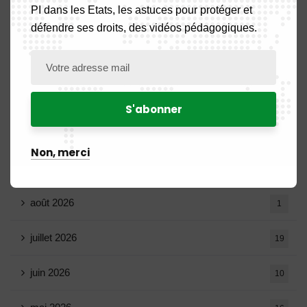
PI dans les Etats, les astuces pour protéger et
Formation
2
défendre ses droits, des vidéos pédagogiques.
Marques Radiées
1
Notes Circulaires
1
Archives
Non, merci
août 2026
1
juillet 2026
19
juin 2026
10