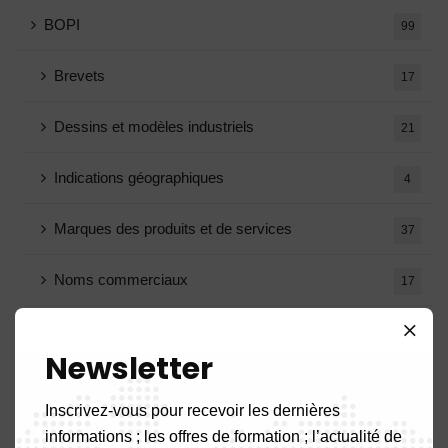
BOPI
99
Brevets
17
Dessins et modèles industriels
21
Indications géographiques
4
Marques des produits et de services
37
Noms commerciaux
17
Obtentions végétales
3
Newsletter
Décisions Comission Supérieure de Recours
18
Inscrivez-vous pour recevoir les dernières
Décisions oppositions
1
informations ; les offres de formation ; l’actualité de