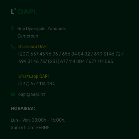
L'
OAPI
Rue Djoungolo, Yaoundé,
Cameroun
Standard OAPI
(237) 657 45 96 96 /
656 84 84 82
/ 699 31 46 72
/
699 31 46 73
/
(237) 677 114 084 /
677 114 085
Whatsapp OAPI
(237) 677 114 084
oapi@oapi.int
HORAIRES :
Lun – Ven: 08:00h – 16:00h,
Sam et Dim: FERME