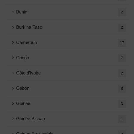
Benin
2
Burkina Faso
2
Cameroun
17
Congo
7
Côte d’Ivoire
2
Gabon
8
Guinée
3
Guinée Bissau
1
Guinée Equatoriale