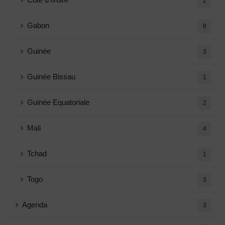
2
Gabon
8
Guinée
3
Guinée Bissau
1
Guinée Equatoriale
2
Mali
4
Tchad
1
Togo
3
Agenda
3