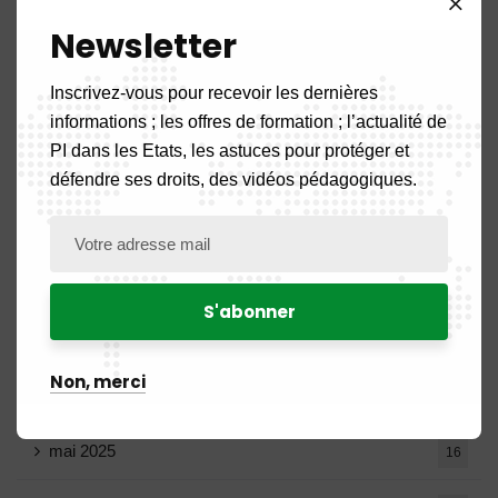
Newsletter
décembre 2025
20
Inscrivez-vous pour recevoir les dernières
novembre 2025
11
informations ; les offres de formation ; l’actualité de
PI dans les Etats, les astuces pour protéger et
octobre 2025
14
défendre ses droits, des vidéos pédagogiques.
septembre 2025
13
août 2025
14
juillet 2025
16
Non, merci
juin 2025
13
mai 2025
16