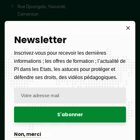
Rue Djoungolo, Yaoundé,
Cameroun
Standard OAPI
(237) 657 45 96 96 /
656 84 84 82
/ 699 31 46 72
/
Newsletter
699 31 46 73
/
(237) 677 114 084 /
677 114 085
Inscrivez-vous pour recevoir les dernières
Whatsapp OAPI
informations ; les offres de formation ; l’actualité de
(237) 677 114 084
PI dans les Etats, les astuces pour protéger et
oapi@oapi.int
défendre ses droits, des vidéos pédagogiques.
HORAIRES :
Lun – Ven: 08:00h – 16:00h,
Sam et Dim: FERME
Newsletter
Non, merci