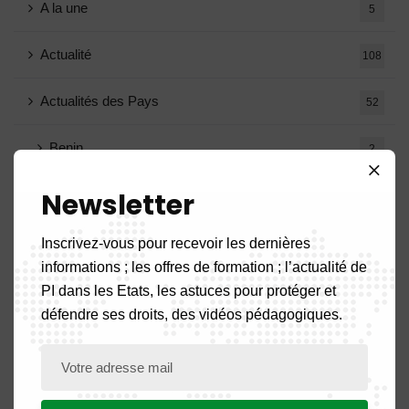
A la une
5
Actualité
108
Actualités des Pays
52
Benin
2
Newsletter
Burkina Faso
2
Cameroun
Inscrivez-vous pour recevoir les dernières
17
informations ; les offres de formation ; l’actualité de
Congo
7
PI dans les Etats, les astuces pour protéger et
défendre ses droits, des vidéos pédagogiques.
Côte d’Ivoire
2
Gabon
8