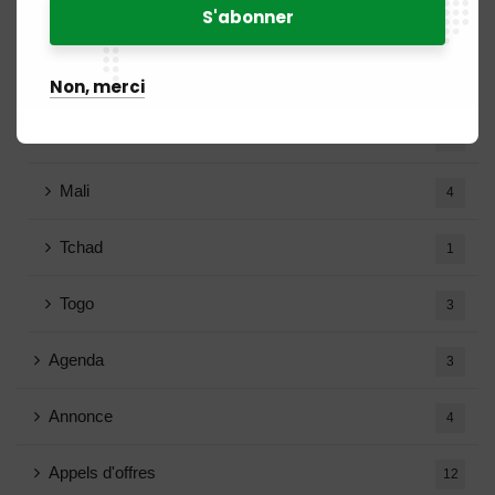
Guinée
3
Guinée Bissau
1
Non, merci
Guinée Equatoriale
2
Mali
4
Tchad
1
Togo
3
Agenda
3
Annonce
4
Appels d'offres
12