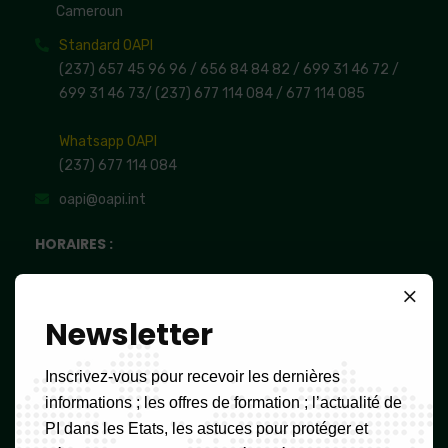
Cameroun
Standard OAPI
(237) 657 45 96 96 /
656 84 84 82
/ 699 31 46 72
/
699 31 46 73
/
(237) 677 114 084 /
677 114 085
Whatsapp OAPI
(237) 677 114 084
oapi@oapi.int
HORAIRES :
Lun – Ven: 08:00h – 16:00h,
Sam et Dim: FERME
Newsletter
Inscrivez-vous pour recevoir les dernières
Newsletter
informations ; les offres de formation ; l’actualité de
PI dans les Etats, les astuces pour protéger et