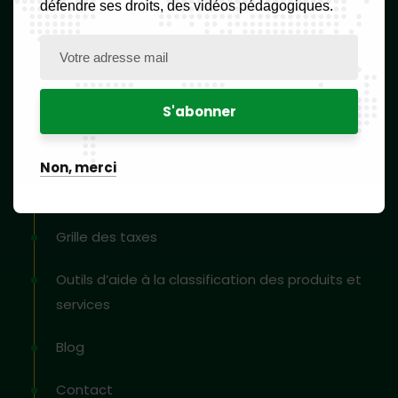
défendre ses droits, des vidéos pédagogiques.
Liens utiles
Accueil
FAQs
Non, merci
Formulaires
Grille des taxes
Outils d’aide à la classification des produits et
services
Blog
Contact