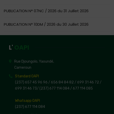
PUBLICATION N° 07NC / 2026 du 31 Juillet 2026
PUBLICATION N° 10DM / 2026 du 30 Juillet 2026
L'
OAPI
Rue Djoungolo, Yaoundé,
Cameroun
Standard OAPI
(237) 657 45 96 96 /
656 84 84 82
/ 699 31 46 72
/
699 31 46 73
/
(237) 677 114 084 /
677 114 085
Whatsapp OAPI
(237) 677 114 084