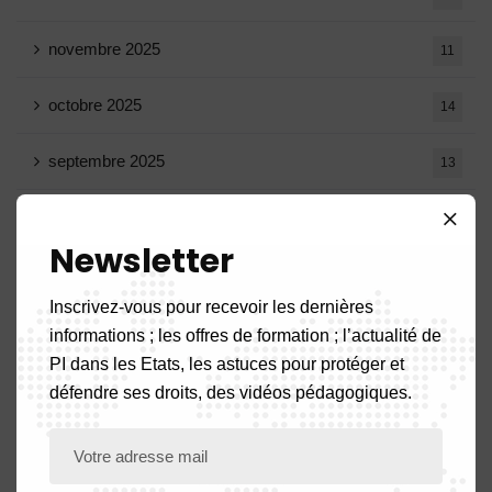
novembre 2025
11
octobre 2025
14
septembre 2025
13
août 2025
14
Newsletter
juillet 2025
16
Inscrivez-vous pour recevoir les dernières
juin 2025
13
informations ; les offres de formation ; l’actualité de
PI dans les Etats, les astuces pour protéger et
mai 2025
16
défendre ses droits, des vidéos pédagogiques.
avril 2025
20