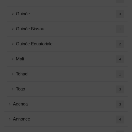
Guinée
3
Guinée Bissau
1
Guinée Equatoriale
2
Mali
4
Tchad
1
Togo
3
Agenda
3
Annonce
4