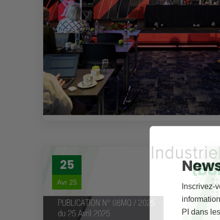
News
25
Avr 25
Inscrivez-v
informations
PI dans les