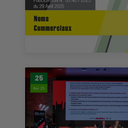
25
Avr 25