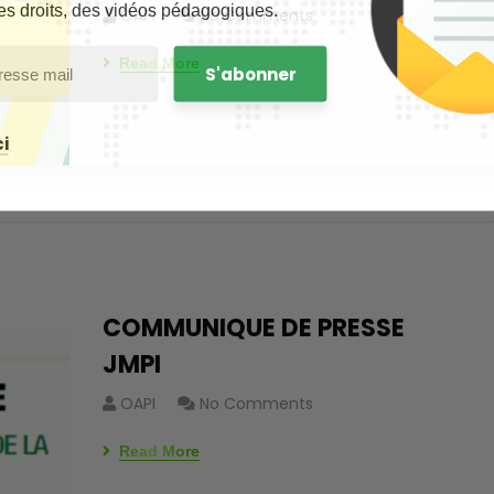
es droits, des vidéos pédagogiques.
OAPI
No Comments
Read More
i
COMMUNIQUE DE PRESSE
JMPI
OAPI
No Comments
Read More