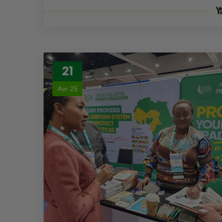
21
Avr 25