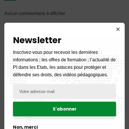
Aucun commentaire à afficher.
Newsletter
Inscrivez-vous pour recevoir les dernières
Catégories
informations ; les offres de formation ; l’actualité de
PI dans les Etats, les astuces pour protéger et
défendre ses droits, des vidéos pédagogiques.
A la une
5
Actualité
108
Actualités des Pays
52
Non, merci
Benin
2