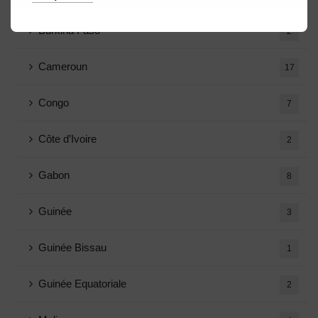
Burkina Faso
2
Cameroun
17
Congo
7
Côte d’Ivoire
2
Gabon
8
Guinée
3
Guinée Bissau
1
Guinée Equatoriale
2