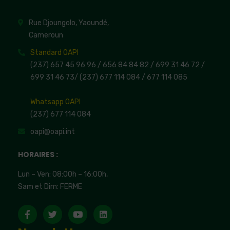
Rue Djoungolo, Yaoundé,
Cameroun
Standard OAPI
(237) 657 45 96 96 /
656 84 84 82
/ 699 31 46 72
/
699 31 46 73
/
(237) 677 114 084 /
677 114 085
Whatsapp OAPI
(237) 677 114 084
oapi@oapi.int
HORAIRES :
Lun – Ven: 08:00h – 16:00h,
Sam et Dim: FERME