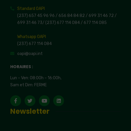
Standard OAPI
(237) 657 45 96 96 /
656 84 84 82
/ 699 31 46 72
/
699 31 46 73
/
(237) 677 114 084 /
677 114 085
Whatsapp OAPI
(237) 677 114 084
oapi@oapi.int
HORAIRES :
Lun – Ven: 08:00h – 16:00h,
Sam et Dim: FERME
Newsletter