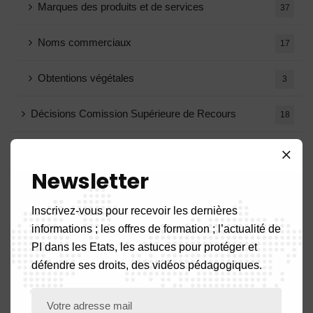
Marques des produits et de services
37
Noms commerciaux
17
Obtentions végétales
3
Décisions Comission Supérieure de Recours
18
Décisions oppositions
1
Newsletter
Formation
2
Inscrivez-vous pour recevoir les dernières
Marques Radiées
1
informations ; les offres de formation ; l’actualité de
PI dans les Etats, les astuces pour protéger et
Notes Circulaires
1
défendre ses droits, des vidéos pédagogiques.
Archives