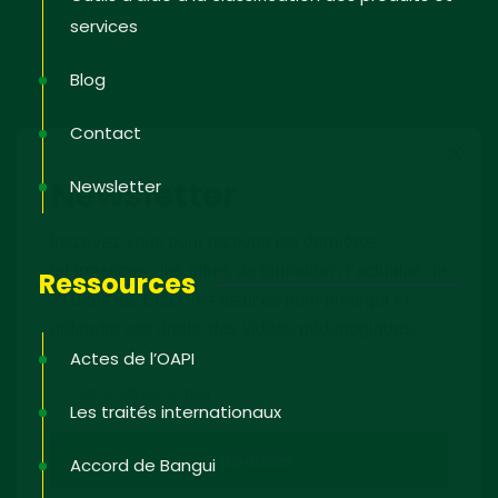
services
Blog
Contact
Newsletter
Newsletter
Inscrivez-vous pour recevoir les dernières
informations ; les offres de formation ; l’actualité de
Ressources
PI dans les Etats, les astuces pour protéger et
défendre ses droits, des vidéos pédagogiques.
Actes de l’OAPI
Les traités internationaux
Accord de Bangui