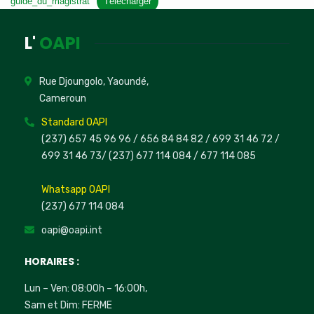
guide_du_magistrat
Télécharger
L'
OAPI
Rue Djoungolo, Yaoundé,
Cameroun
Standard OAPI
(237) 657 45 96 96 /
656 84 84 82
/ 699 31 46 72
/
699 31 46 73
/
(237) 677 114 084 /
677 114 085
Whatsapp OAPI
(237) 677 114 084
oapi@oapi.int
HORAIRES :
Lun – Ven: 08:00h – 16:00h,
Sam et Dim: FERME