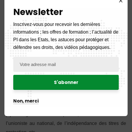
judiciaire.
Newsletter
Cette obligation générale est assortie de règles
Inscrivez-vous pour recevoir les dernières
spécifiques sur :
informations ; les offres de formation ; l’actualité de
PI dans les Etats, les astuces pour protéger et
les procédures et mesures correctives civiles et
défendre ses droits, des vidéos pédagogiques.
administratives ;
les mesures provisoires ;
les mesures à la frontière ;
les procédures pénales.
[1] Acronyme de l’Organisation Mondiale de la Propriété
Non, merci
Intellectuelle dont le siège est à Genève en Suisse.
[2] Il s’agit du droit de priorité, de l’assimilation de
l’unioniste au national, de l’indépendance des titres de