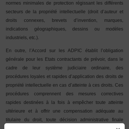
normes minimales de protection régissant les différents
secteurs de la propriété intellectuelle (droit d’auteur et
droits connexes, brevets d’invention, marques,
indications géographiques, dessins ou modèles
industriels, etc.).
En outre, l’Accord sur les ADPIC établit l’obligation
générale pour les Etats contractants de prévoir, dans le
cadre de leur système judiciaire ordinaire, des
procédures loyales et rapides d’application des droits de
propriété intellectuelle en cas d’atteinte à ces droits. Ces
procédures comprennent des mesures correctives
rapides destinées à la fois à empêcher toute atteinte
ultérieure et à offrir une compensation adéquate au
titulaire du droit, toute décision administrative finale
devant pouvoir faire l’objet d’une révision par une autorité