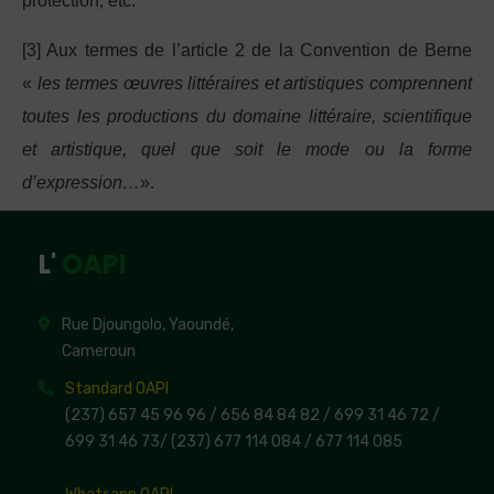
protection, etc.
[3] Aux termes de l’article 2 de la Convention de Berne
«
les termes œuvres littéraires et artistiques comprennent
toutes les productions du domaine littéraire, scientifique
et artistique, quel que soit le mode ou la forme
d’expression…
».
L'
OAPI
Rue Djoungolo, Yaoundé,
Cameroun
Standard OAPI
(237) 657 45 96 96 /
656 84 84 82
/ 699 31 46 72
/
699 31 46 73
/
(237) 677 114 084 /
677 114 085