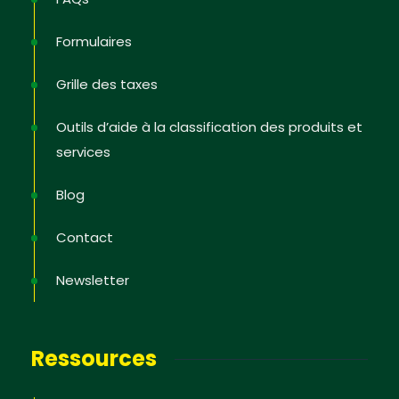
Formulaires
Grille des taxes
Outils d’aide à la classification des produits et
services
Blog
Newsletter
Contact
Inscrivez-vous pour recevoir les dernières
Newsletter
informations ; les offres de formation ; l’actualité de
PI dans les Etats, les astuces pour protéger et
défendre ses droits, des vidéos pédagogiques.
Ressources