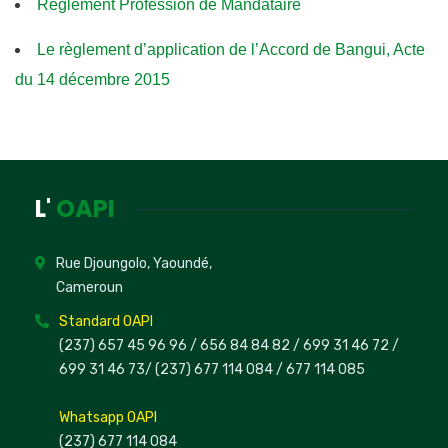
Règlement Profession de Mandataire
Le règlement d’application de l’Accord de Bangui, Acte
du 14 décembre 2015
L'
OAPI
Rue Djoungolo, Yaoundé,
Cameroun
Standard OAPI
(237) 657 45 96 96 /
656 84 84 82
/ 699 31 46 72
/
699 31 46 73
/
(237) 677 114 084 /
677 114 085
Whatsapp OAPI
(237) 677 114 084