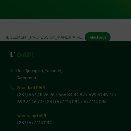
REGLEMENT_PROFESSION_MANDATAIRE
Télécharger
L'
OAPI
Rue Djoungolo, Yaoundé,
Cameroun
Standard OAPI
(237) 657 45 96 96 /
656 84 84 82
/ 699 31 46 72
/
699 31 46 73
/
(237) 677 114 084 /
677 114 085
Whatsapp OAPI
(237) 677 114 084