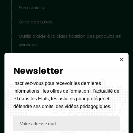
Formulaires
Grille des taxes
Outils d’aide à la classification des produits et
services
Blog
Newsletter
Contact
Inscrivez-vous pour recevoir les dernières
Newsletter
informations ; les offres de formation ; l’actualité de
PI dans les Etats, les astuces pour protéger et
défendre ses droits, des vidéos pédagogiques.
Ressources