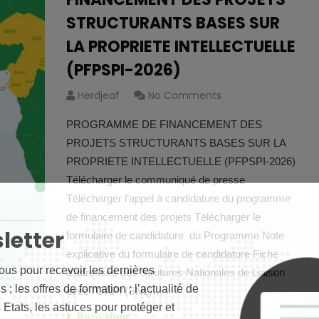
STRUCTURANTS BASES SUR
LA PROPRIETE INTELLECTUELLE
(PFPSPI-2026)
Herdjeaf
No Comments
PROGRAMME DE FINANCEMENT DES
PROJETS STRUCTURANTS BASES SUR LA
PROPRIETE INTELLECTUELLE (PFPSPI-2026)
Télécharger le communiqué de presse
Télécharger l’appel à candidature du programme
de financement des projets Télécharger le
letter
formulaire de candidature du Programme Note
explicative du formulaire de candidature Fiche
ous pour recevoir les dernières
d’adresses des Strutures Nationales de Liaison
 ; les offres de formation ; l’actualité de
avec l’OAPI (SNL)…
 Etats, les astuces pour protéger et
Read More