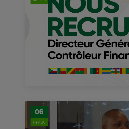
06
Fév 26