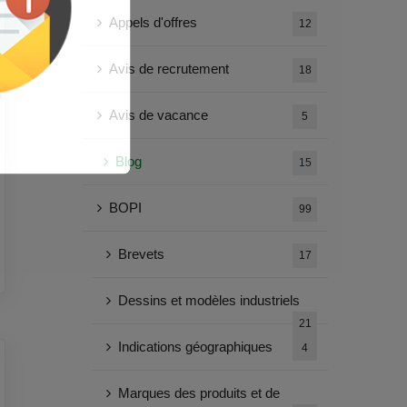
Appels d'offres
12
Avis de recrutement
18
Avis de vacance
5
Blog
15
BOPI
99
Brevets
17
Dessins et modèles industriels
21
Indications géographiques
4
Marques des produits et de