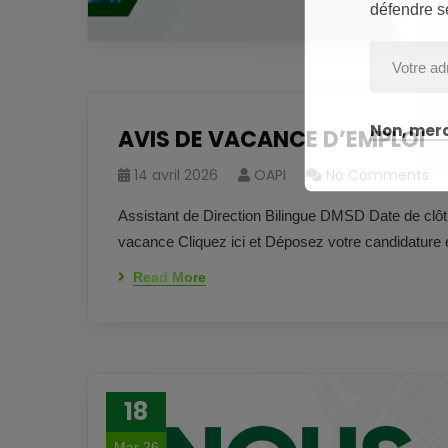
défendre s
Non, merc
AVIS DE VACANCE D’EMPLOI
14 avril 2026
OAPI
No Comments
Assistant de Direction Bilingue DMSD Date de clôt
vacance Cliquez ici et Déposez votre candidature 
Read More
18
Mar 26