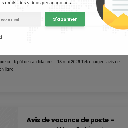
es droits, des vidéos pédagogiques.
i
ure de dépôt de candidatures : 13 mai 2026 Télecharger l’avis de
en ligne
Avis de vacance de poste –