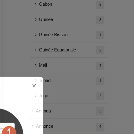
Gabon
8
Guinée
3
Guinée Bissau
1
Guinée Equatoriale
2
Mali
4
Tchad
1
Togo
3
Agenda
3
Annonce
4