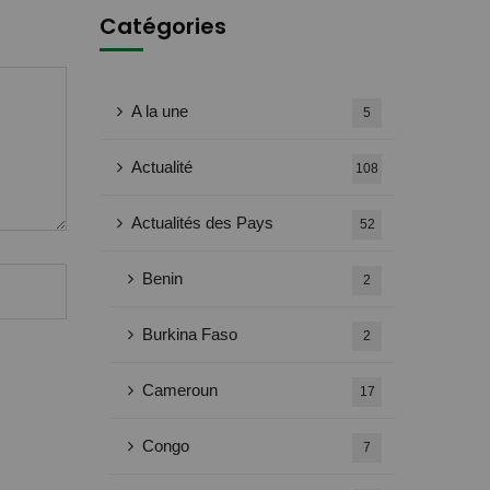
Catégories
A la une
5
Actualité
108
Actualités des Pays
52
Benin
2
Burkina Faso
2
Cameroun
17
Congo
7