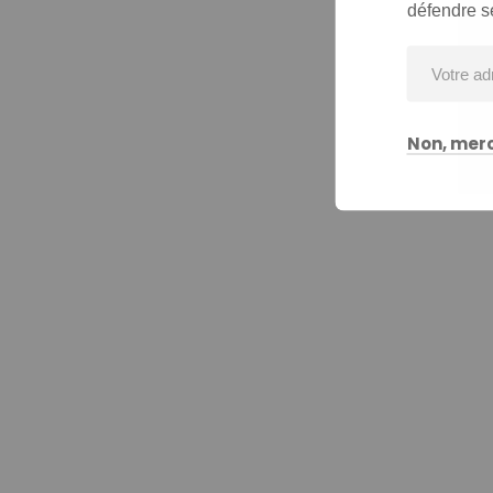
défendre s
Non, merc