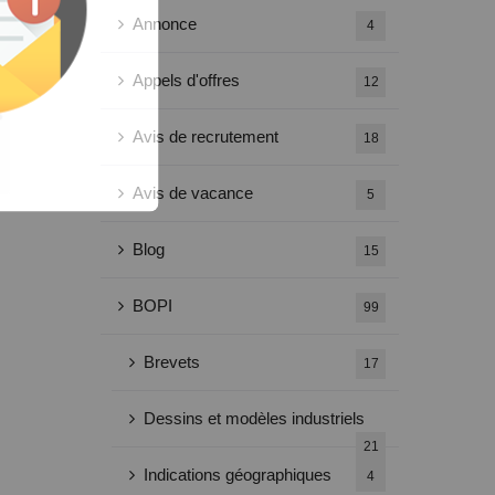
Annonce
4
Appels d'offres
12
Avis de recrutement
18
Avis de vacance
5
Blog
15
BOPI
99
Brevets
17
Dessins et modèles industriels
21
Indications géographiques
4