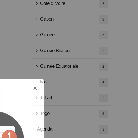
Côte d’Ivoire
2
Gabon
8
Guinée
3
Guinée Bissau
1
Guinée Equatoriale
2
Mali
4
Tchad
1
Togo
3
Agenda
3