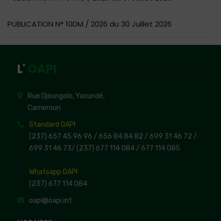
PUBLICATION N° 10DM / 2026 du 30 Juillet 2026
L'
OAPI
Rue Djoungolo, Yaoundé,
Cameroun
Standard OAPI
(237) 657 45 96 96 /
656 84 84 82
/ 699 31 46 72
/
699 31 46 73
/
(237) 677 114 084 /
677 114 085
Whatsapp OAPI
(237) 677 114 084
oapi@oapi.int