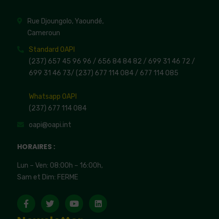
Rue Djoungolo, Yaoundé,
Cameroun
Standard OAPI
(237) 657 45 96 96 /
656 84 84 82
/ 699 31 46 72
/
699 31 46 73
/
(237) 677 114 084 /
677 114 085
Whatsapp OAPI
(237) 677 114 084
oapi@oapi.int
HORAIRES :
Lun – Ven: 08:00h – 16:00h,
Sam et Dim: FERME