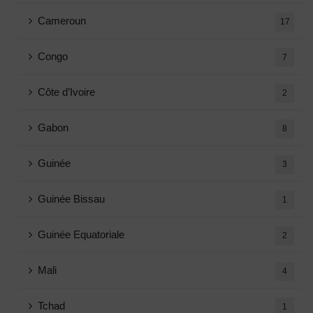
Cameroun
17
Congo
7
Côte d’Ivoire
2
Gabon
8
Guinée
3
Guinée Bissau
1
Guinée Equatoriale
2
Mali
4
Tchad
1