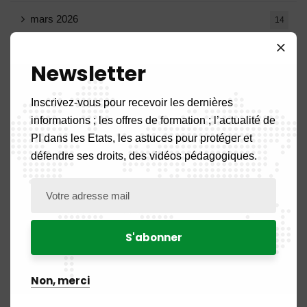
mars 2026
14
février 2026
9
Newsletter
janvier 2026
11
Inscrivez-vous pour recevoir les dernières
informations ; les offres de formation ; l’actualité de
décembre 2025
20
PI dans les Etats, les astuces pour protéger et
défendre ses droits, des vidéos pédagogiques.
novembre 2025
11
octobre 2025
14
septembre 2025
13
août 2025
14
Non, merci
juillet 2025
16