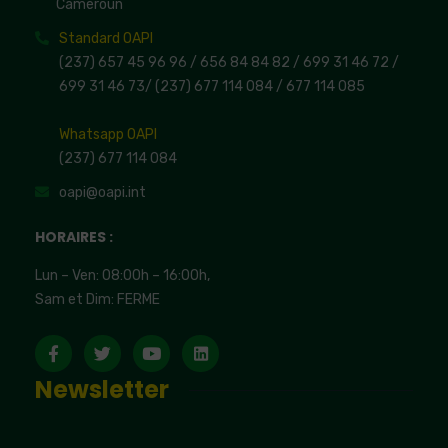
Cameroun
Standard OAPI
(237) 657 45 96 96 /
656 84 84 82
/ 699 31 46 72
/
699 31 46 73
/
(237) 677 114 084 /
677 114 085
Whatsapp OAPI
(237) 677 114 084
oapi@oapi.int
HORAIRES :
Lun – Ven: 08:00h – 16:00h,
Sam et Dim: FERME
Newsletter