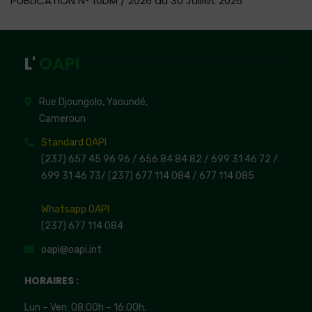
PUBLICATION N° 10DM / 2026 du 30 Juillet 2026
L'
OAPI
Rue Djoungolo, Yaoundé,
Cameroun
Standard OAPI
(237) 657 45 96 96 /
656 84 84 82
/ 699 31 46 72
/
699 31 46 73
/
(237) 677 114 084 /
677 114 085
Whatsapp OAPI
(237) 677 114 084
oapi@oapi.int
HORAIRES :
Lun – Ven: 08:00h – 16:00h,