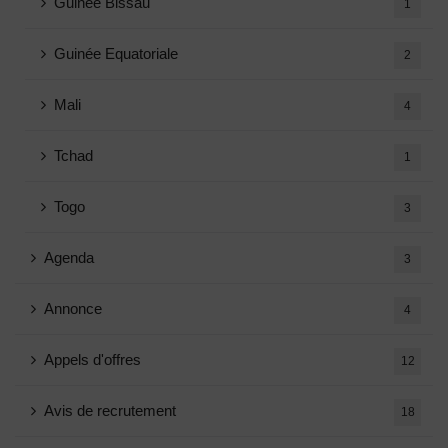
Guinée Bissau
1
Guinée Equatoriale
2
Mali
4
Tchad
1
Togo
3
Agenda
3
Annonce
4
Appels d'offres
12
Avis de recrutement
18