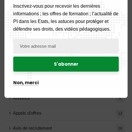
Inscrivez-vous pour recevoir les dernières
Guinée Bissau
1
informations ; les offres de formation ; l’actualité de
PI dans les Etats, les astuces pour protéger et
Guinée Equatoriale
2
défendre ses droits, des vidéos pédagogiques.
Mali
4
Tchad
1
Togo
3
Non, merci
Agenda
3
Annonce
4
Appels d'offres
12
Avis de recrutement
18