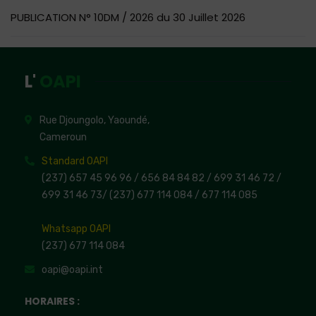
PUBLICATION N° 10DM / 2026 du 30 Juillet 2026
L'
OAPI
Rue Djoungolo, Yaoundé,
Cameroun
Standard OAPI
(237) 657 45 96 96 /
656 84 84 82
/ 699 31 46 72
/
699 31 46 73
/
(237) 677 114 084 /
677 114 085
Whatsapp OAPI
(237) 677 114 084
oapi@oapi.int
HORAIRES :