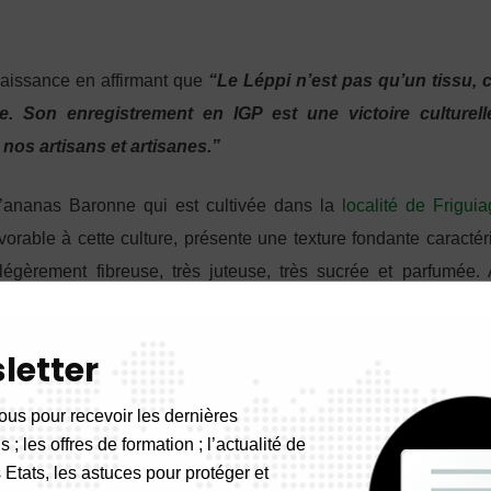
naissance en affirmant que
“Le Léppi n’est pas qu’un tissu, c
e. Son enregistrement en IGP est une victoire culturell
 nos artisans et artisanes.”
l’ananas Baronne qui est cultivée dans la
localité de Frigui
avorable à cette culture, présente une texture fondante caractér
égèrement fibreuse, très juteuse, très sucrée et parfumée. 
ées en Guinée, la baronne de Friguiagbé a cette particularité d’
 sa récolte assez difficile. Son processus d’enregistrement à l’
letter
euxième phase du
PAMPIG2
(Projet d’appui à la mise en place d
frique) mis en œuvre par l’OAPI avec le soutien de
AFD
(l’Ag
ous pour recevoir les dernières
 ; les offres de formation ; l’actualité de
 Etats, les astuces pour protéger et