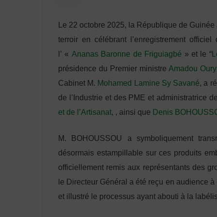
Le 22 octobre 2025, la République de Guinée a
terroir en célébrant l’enregistrement offici
l’ «
Ananas Baronne de Friguiagbé
» et le “
L
présidence du Premier ministre
Amadou Oury
Cabinet M.
Mohamed Lamine Sy Savané
, a r
de l’Industrie et des PME et administratrice 
et de l’Artisanat
, , ainsi que
Denis BOHOUSS
M. BOHOUSSOU a symboliquement transmis
désormais estampillable sur ces produits emb
officiellement remis aux représentants des g
le Directeur Général a été reçu en audience à la
et illustré le processus ayant abouti à la labé