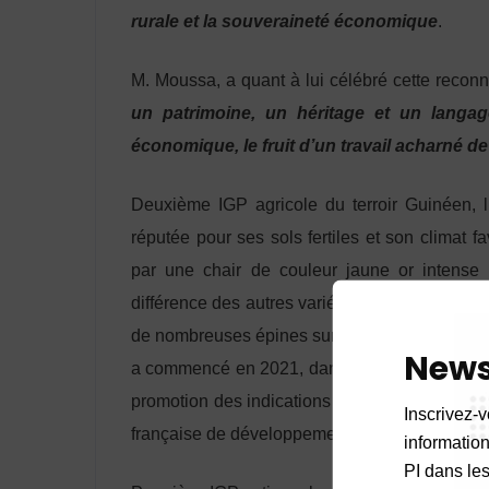
rurale et la souveraineté économique
.
M. Moussa, a quant à lui célébré cette recon
un patrimoine, un héritage et un langag
économique, le fruit d’un travail acharné de
Deuxième IGP agricole du terroir Guinéen, 
réputée pour ses sols fertiles et son climat f
par une chair de couleur jaune or intense l
différence des autres variétés d’ananas cultiv
de nombreuses épines sur les feuilles, rendant
News
a commencé en 2021, dans le cadre de la d
promotion des indications géographiques en A
Inscrivez-v
française de développement).
informations
PI dans les