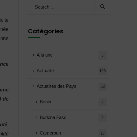
cité
inée
Catégories
enne
A la une
5
ance
Actualité
108
Actualités des Pays
52
 une
l de
Benin
2
Burkina Faso
2
uté,
Cameroun
lité
17