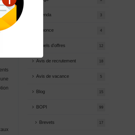
nne-
vent
Agenda
3
lles
digo,
Annonce
4
Appels d'offres
12
Avis de recrutement
18
ents
Avis de vacance
5
 une
tion
Blog
15
BOPI
99
Brevets
17
caux