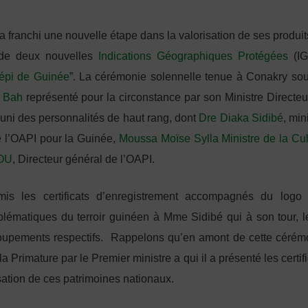
 franchi une nouvelle étape dans la valorisation de ses produit
el de deux nouvelles
Indications Géographiques Protégées
(IG
épi de Guinée
”. La cérémonie solennelle tenue à Conakry sou
 Bah
représenté pour la circonstance par son Ministre Directeu
éuni des personnalités de haut rang, dont
Dre Diaka Sidibé
, min
de l’OAPI pour la Guinée,
Moussa Moïse Sylla Ministre de la Cul
OU
, Directeur général de l’OAPI.
 les certificats d’enregistrement accompagnés du logo
lématiques du terroir guinéen à Mme Sidibé qui à son tour, l
roupements respectifs.
Rappelons qu’en amont de cette cérém
 Primature par le Premier ministre a qui il a présenté les certif
lisation de ces patrimoines nationaux.