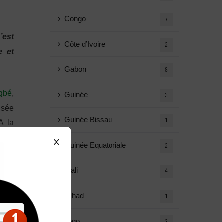
Congo
7
’est
Côte d’Ivoire
2
e et
Gabon
8
agbé
,
Guinée
3
isée
Guinée Bissau
1
A la
avoir
Guinée Equatoriale
2
OAPI
e la
Mali
4
ence
Tchad
1
Togo
3