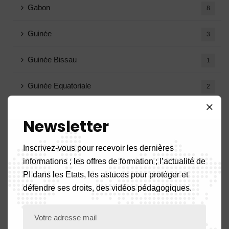
Gabon
8
Guinée
3
Guinée Bissau
1
Guinée Equatoriale
2
Mali
4
Newsletter
Tchad
1
Inscrivez-vous pour recevoir les dernières
informations ; les offres de formation ; l’actualité de
Togo
3
PI dans les Etats, les astuces pour protéger et
défendre ses droits, des vidéos pédagogiques.
Agenda
3
Annonce
4