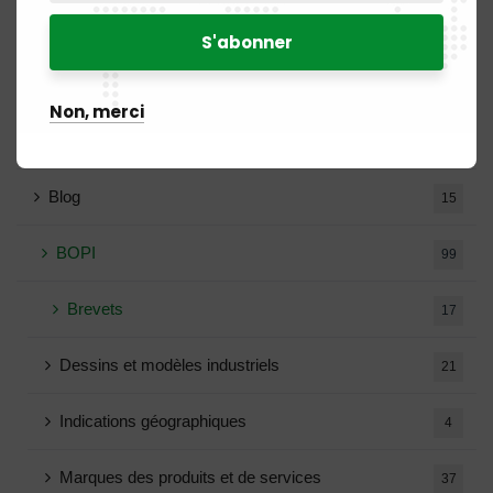
Appels d'offres
12
Avis de recrutement
18
Non, merci
Avis de vacance
5
Blog
15
BOPI
99
Brevets
17
Dessins et modèles industriels
21
Indications géographiques
4
Marques des produits et de services
37