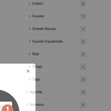
Gabon
8
Guinée
3
Guinée Bissau
1
Guinée Equatoriale
2
Mali
4
Tchad
1
Togo
3
Agenda
3
Annonce
4