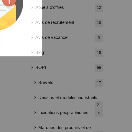
Appels d'offres
12
Avis de recrutement
18
Avis de vacance
5
Blog
15
BOPI
99
Brevets
17
Dessins et modèles industriels
21
Indications géographiques
4
Marques des produits et de