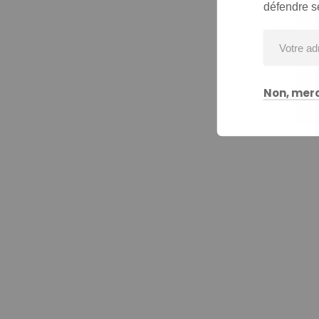
défendre s
Non, merc