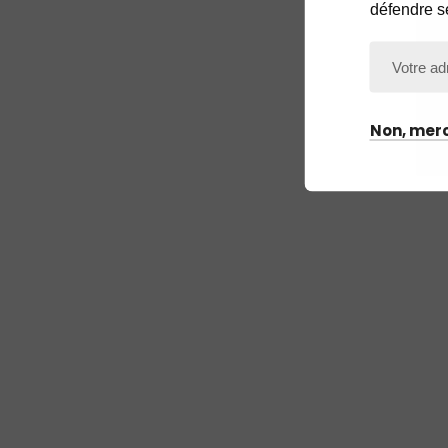
défendre s
Non, merc