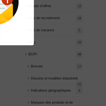
Appels d'offres
12
Avis de recrutement
18
Avis de vacance
5
Blog
15
BOPI
99
Brevets
17
Dessins et modèles industriels
21
Indications géographiques
4
Marques des produits et de