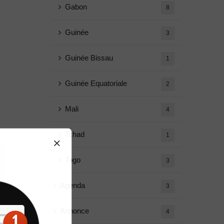
Gabon
8
Guinée
3
Guinée Bissau
1
Guinée Equatoriale
2
Mali
4
Tchad
1
Togo
3
Agenda
3
Annonce
4