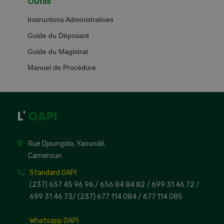
Outils
Instructions Administratives
Guide du Déposant
Guide du Magistrat
Manuel de Procédure
L'
OAPI
Rue Djoungolo, Yaoundé,
Cameroun
Standard OAPI
(237) 657 45 96 96 /
656 84 84 82
/ 699 31 46 72
/
699 31 46 73
/
(237) 677 114 084 /
677 114 085
Whatsapp OAPI