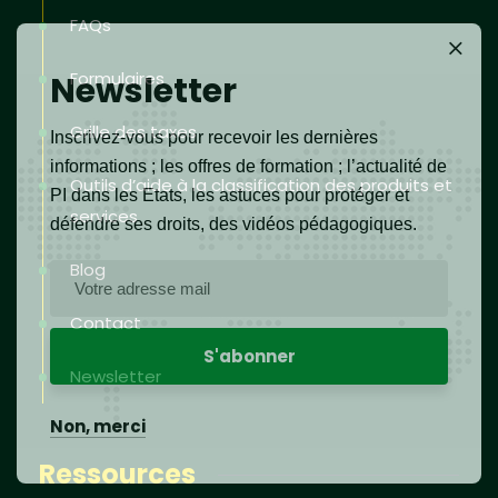
FAQs
Formulaires
Newsletter
Grille des taxes
Inscrivez-vous pour recevoir les dernières
informations ; les offres de formation ; l’actualité de
Outils d’aide à la classification des produits et
PI dans les Etats, les astuces pour protéger et
services
défendre ses droits, des vidéos pédagogiques.
Blog
Contact
Newsletter
Non, merci
Ressources