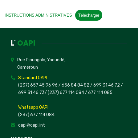
INSTRUCTIONS ADMINISTRATIVES
Télécharger
L'
OAPI
Rue Djoungolo, Yaoundé,
Cameroun
Standard OAPI
(237) 657 45 96 96 /
656 84 84 82
/ 699 31 46 72
/
699 31 46 73
/
(237) 677 114 084 /
677 114 085
Whatsapp OAPI
(237) 677 114 084
oapi@oapi.int