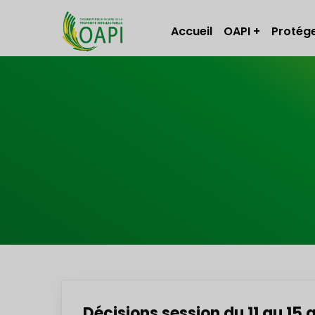
Accueil
OAPI
Protége
Décisions session du 11 au 15 a