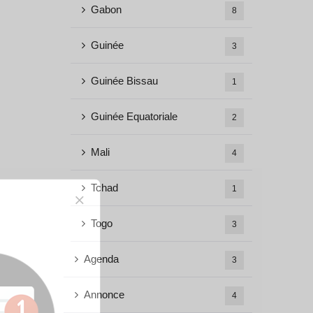
Gabon
8
Guinée
3
Guinée Bissau
1
Guinée Equatoriale
2
Mali
4
Tchad
1
Togo
3
Agenda
3
Annonce
4