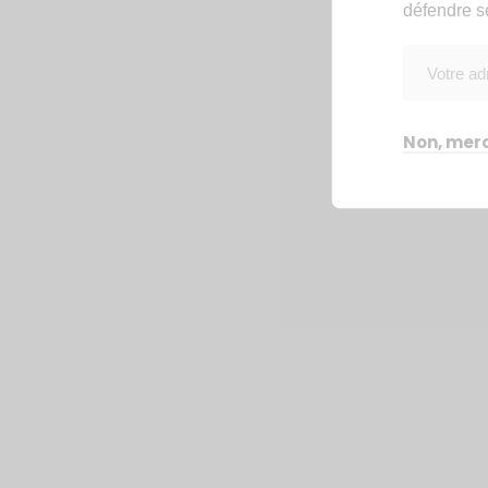
défendre s
Non, merc