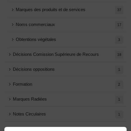
Marques des produits et de services
37
Noms commerciaux
17
Obtentions végétales
3
Décisions Comission Supérieure de Recours
18
Décisions oppositions
1
Formation
2
Marques Radiées
1
Notes Circulaires
1