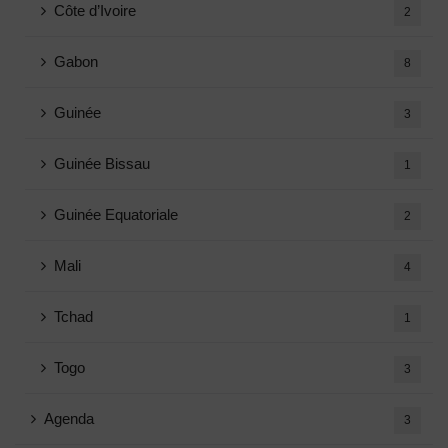
Côte d’Ivoire
2
Gabon
8
Guinée
3
Guinée Bissau
1
Guinée Equatoriale
2
Mali
4
Tchad
1
Togo
3
Agenda
3