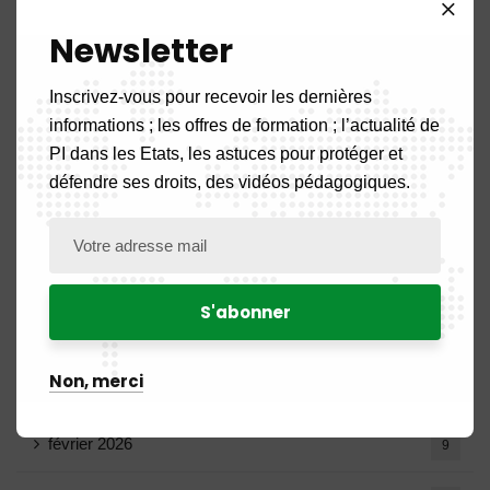
Archives
Newsletter
Inscrivez-vous pour recevoir les dernières
août 2026
1
informations ; les offres de formation ; l’actualité de
PI dans les Etats, les astuces pour protéger et
juillet 2026
19
défendre ses droits, des vidéos pédagogiques.
juin 2026
10
mai 2026
16
avril 2026
15
Non, merci
mars 2026
14
février 2026
9