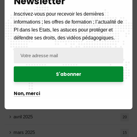
Newsletter
novembre 2025
11
Inscrivez-vous pour recevoir les dernières
informations ; les offres de formation ; l’actualité de
octobre 2025
14
PI dans les Etats, les astuces pour protéger et
défendre ses droits, des vidéos pédagogiques.
septembre 2025
13
août 2025
14
juillet 2025
16
juin 2025
13
Non, merci
mai 2025
16
avril 2025
20
mars 2025
15