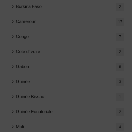
Burkina Faso
2
Cameroun
17
Congo
7
Côte d’Ivoire
2
Gabon
8
Guinée
3
Guinée Bissau
1
Guinée Equatoriale
2
Mali
4