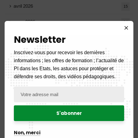
avril 2026
15
mars 2026
14
Newsletter
février 2026
9
Inscrivez-vous pour recevoir les dernières
janvier 2026
11
informations ; les offres de formation ; l’actualité de
PI dans les Etats, les astuces pour protéger et
décembre 2025
20
défendre ses droits, des vidéos pédagogiques.
novembre 2025
11
octobre 2025
14
septembre 2025
13
août 2025
Non, merci
14