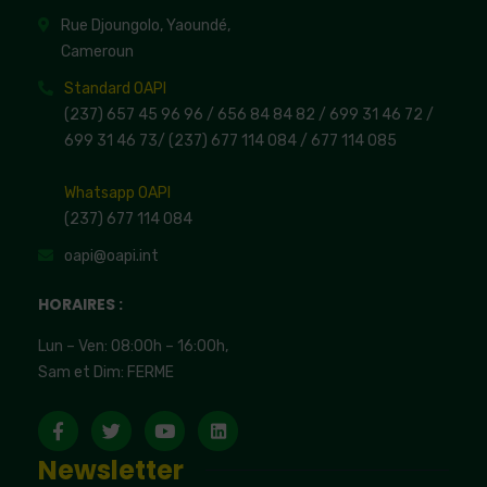
Rue Djoungolo, Yaoundé,
Cameroun
Standard OAPI
(237) 657 45 96 96 /
656 84 84 82
/ 699 31 46 72
/
699 31 46 73
/
(237) 677 114 084 /
677 114 085
Whatsapp OAPI
(237) 677 114 084
oapi@oapi.int
HORAIRES :
Lun – Ven: 08:00h – 16:00h,
Sam et Dim: FERME
Newsletter