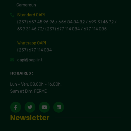
Cameroun
Standard OAPI
(237) 657 45 96 96 /
656 84 84 82
/ 699 31 46 72
/
699 31 46 73
/
(237) 677 114 084 /
677 114 085
Whatsapp OAPI
(237) 677 114 084
oapi@oapi.int
HORAIRES :
Lun – Ven: 08:00h – 16:00h,
Sam et Dim: FERME
Newsletter