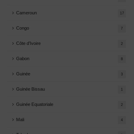
Cameroun
17
Congo
7
Côte d’Ivoire
2
Gabon
8
Guinée
3
Guinée Bissau
1
Guinée Equatoriale
2
Mali
4