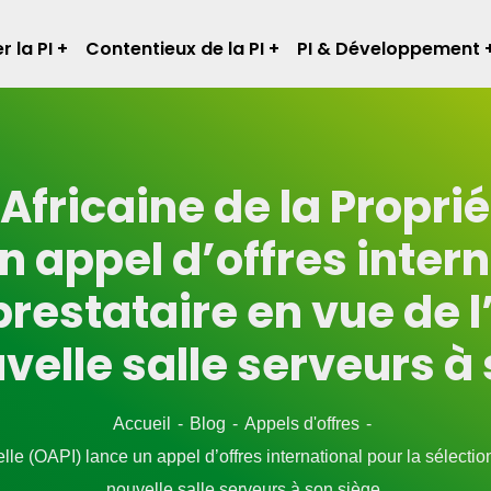
r la PI
Contentieux de la PI
PI & Développement
Africaine de la Propriét
n appel d’offres intern
 prestataire en vue d
velle salle serveurs à 
Accueil
Blog
Appels d'offres
uelle (OAPI) lance un appel d’offres international pour la sélec
nouvelle salle serveurs à son siège.