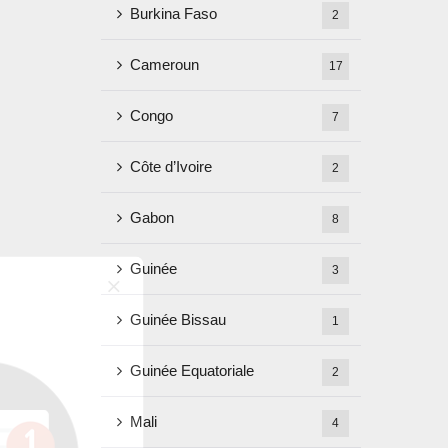
Burkina Faso
2
Cameroun
17
Congo
7
Côte d’Ivoire
2
Gabon
8
Guinée
3
Guinée Bissau
1
Guinée Equatoriale
2
Mali
4