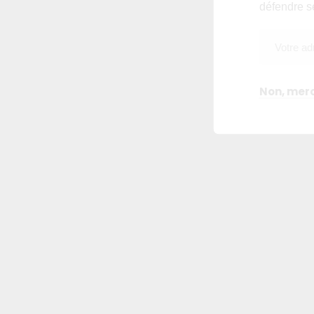
défendre s
Non, merc