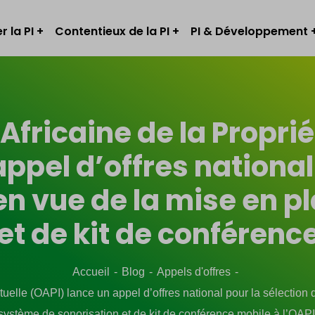
r la PI
Contentieux de la PI
PI & Développement
Africaine de la Propriét
ppel d’offres national
en vue de la mise en 
et de kit de conférence
Accueil
Blog
Appels d'offres
ctuelle (OAPI) lance un appel d’offres national pour la sélection
système de sonorisation et de kit de conférence mobile à l’OAPI