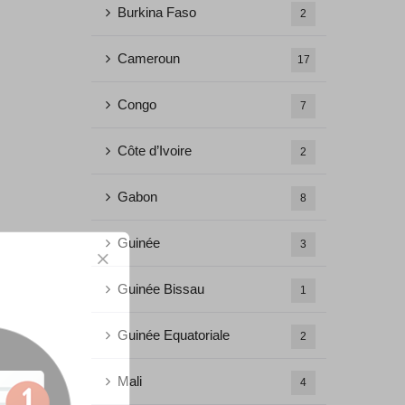
Burkina Faso
2
Cameroun
17
Congo
7
Côte d’Ivoire
2
Gabon
8
Guinée
3
Guinée Bissau
1
Guinée Equatoriale
2
Mali
4