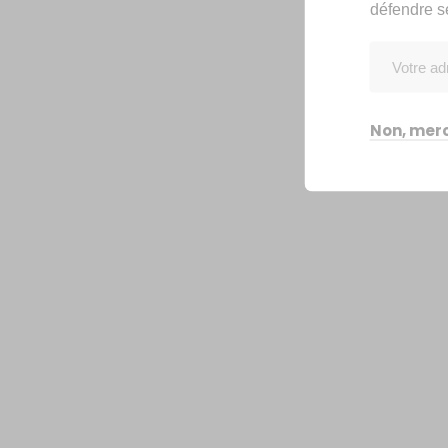
défendre s
Non, merc