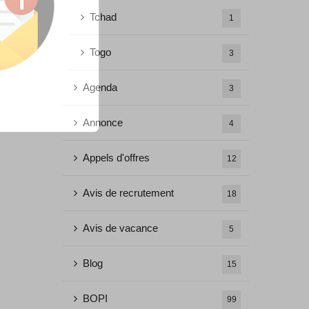
Tchad
1
Togo
3
Agenda
3
Annonce
4
Appels d'offres
12
Avis de recrutement
18
Avis de vacance
5
Blog
15
BOPI
99