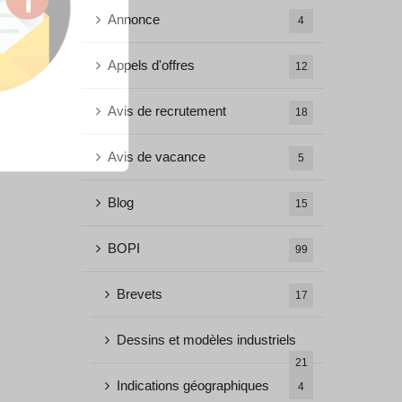
Annonce
4
Appels d'offres
12
Avis de recrutement
18
Avis de vacance
5
Blog
15
BOPI
99
Brevets
17
Dessins et modèles industriels
21
Indications géographiques
4