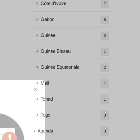
Côte d’Ivoire
2
Gabon
8
Guinée
3
Guinée Bissau
1
Guinée Equatoriale
2
Mali
4
Tchad
1
Togo
3
Agenda
3