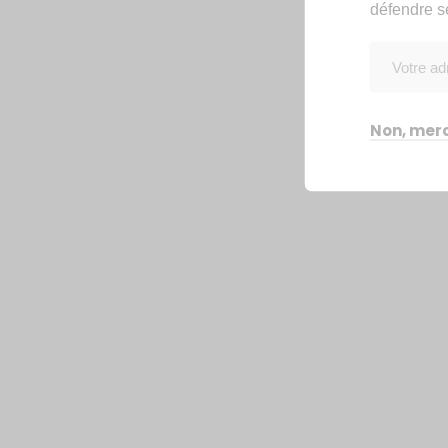
défendre s
Non, merc