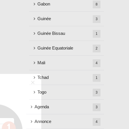
Gabon
8
Guinée
3
Guinée Bissau
1
Guinée Equatoriale
2
Mali
4
Tchad
1
Togo
3
Agenda
3
Annonce
4