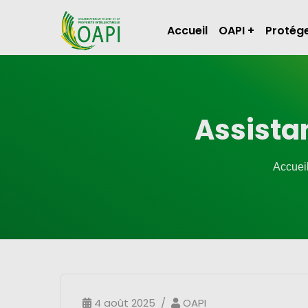
Accueil
OAPI
Protége
Assista
Accuei
4 août 2025
OAPI