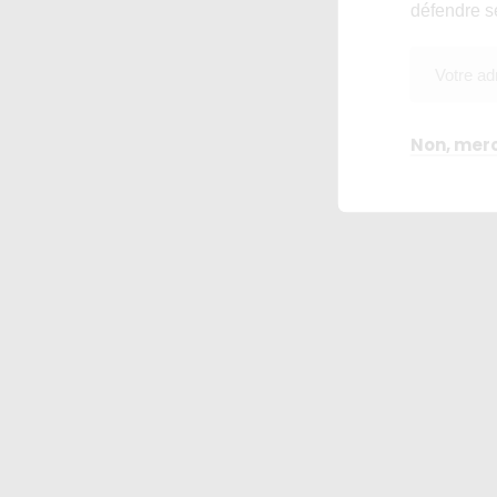
défendre s
Non, merc