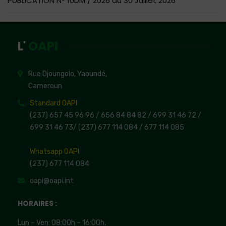
PUBLICATION N° 10DM / 2026 du 30 Juillet 2026
L'
OAPI
Rue Djoungolo, Yaoundé,
Cameroun
Standard OAPI
(237) 657 45 96 96 /
656 84 84 82
/ 699 31 46 72
/
699 31 46 73
/
(237) 677 114 084 /
677 114 085
Whatsapp OAPI
(237) 677 114 084
oapi@oapi.int
HORAIRES :
Lun – Ven: 08:00h – 16:00h,