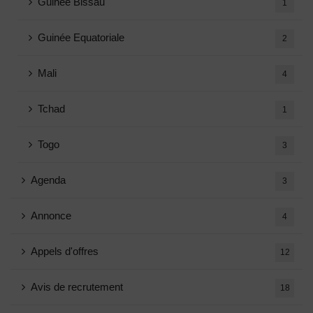
Guinée Bissau
1
Guinée Equatoriale
2
Mali
4
Tchad
1
Togo
3
Agenda
3
Annonce
4
Appels d'offres
12
Avis de recrutement
18