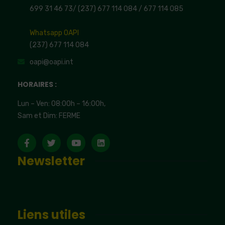
699 31 46 73
/
(237) 677 114 084 /
677 114 085
Whatsapp OAPI
(237) 677 114 084
oapi@oapi.int
HORAIRES :
Lun – Ven: 08:00h – 16:00h,
Sam et Dim: FERME
Newsletter
Liens utiles