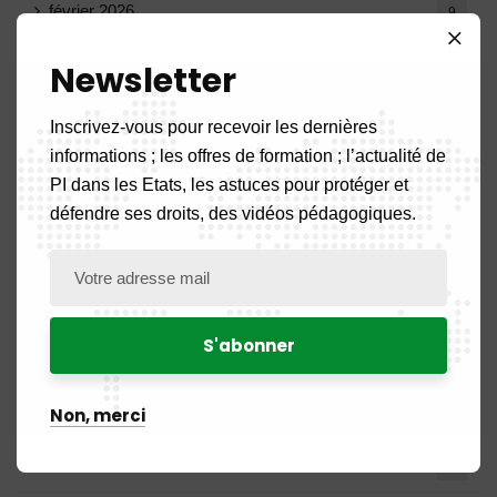
février 2026
9
janvier 2026
Newsletter
11
décembre 2025
20
Inscrivez-vous pour recevoir les dernières
informations ; les offres de formation ; l’actualité de
novembre 2025
11
PI dans les Etats, les astuces pour protéger et
défendre ses droits, des vidéos pédagogiques.
octobre 2025
14
septembre 2025
13
août 2025
14
juillet 2025
16
Non, merci
juin 2025
13