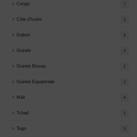
Congo
7
Côte d’Ivoire
2
Gabon
8
Guinée
3
Guinée Bissau
1
Guinée Equatoriale
2
Mali
4
Tchad
1
Togo
3