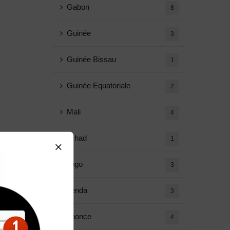
Gabon
8
Guinée
3
Guinée Bissau
1
Guinée Equatoriale
2
Mali
4
Tchad
1
Togo
3
Agenda
3
Annonce
4