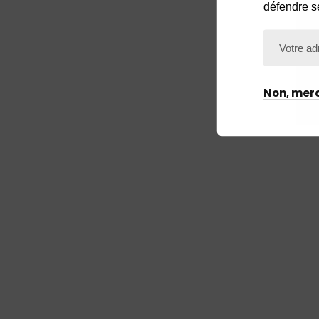
défendre s
Non, merc