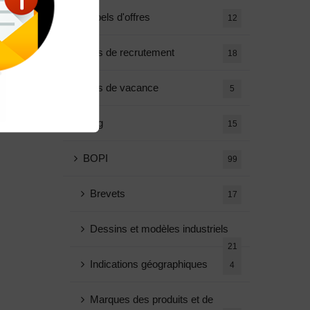
Appels d'offres
12
Avis de recrutement
18
Avis de vacance
5
Blog
15
BOPI
99
Brevets
17
Dessins et modèles industriels
21
Indications géographiques
4
Marques des produits et de