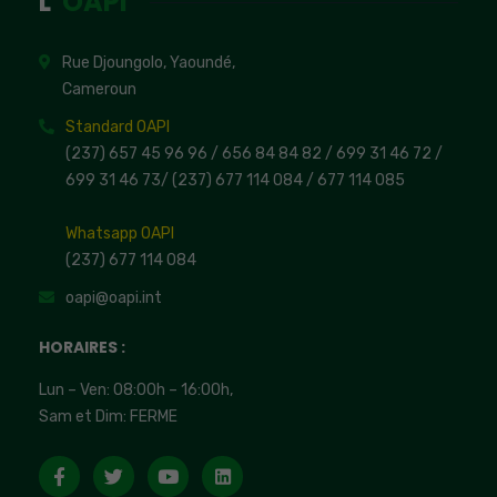
L'
OAPI
Rue Djoungolo, Yaoundé,
Cameroun
Standard OAPI
(237) 657 45 96 96 /
656 84 84 82
/ 699 31 46 72
/
699 31 46 73
/
(237) 677 114 084 /
677 114 085
Whatsapp OAPI
(237) 677 114 084
oapi@oapi.int
HORAIRES :
Lun – Ven: 08:00h – 16:00h,
Sam et Dim: FERME