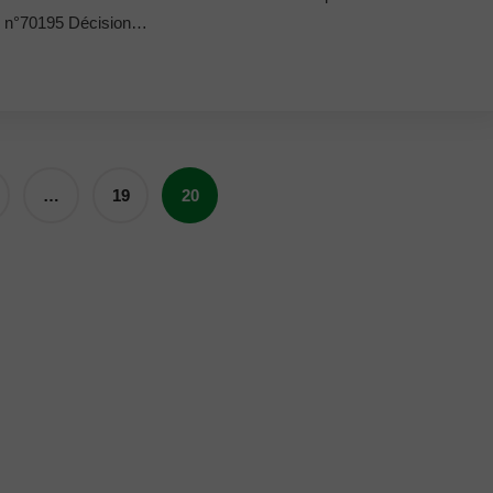
» n°70195 Décision…
…
19
20