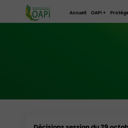
Accueil
OAPI
Protége
Décisions session du 29 octo