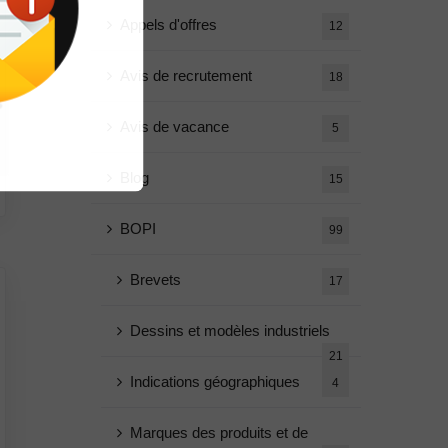
Appels d'offres
12
Avis de recrutement
18
Avis de vacance
5
Blog
15
BOPI
99
Brevets
17
Dessins et modèles industriels
21
Indications géographiques
4
Marques des produits et de