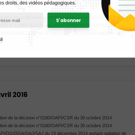
es droits, des vidéos pédagogiques.
nulation de la décision n°14/0098/OAPI/DG/DGA/DPI/SBCT du 31
et PV n° 1 2008 00432 Décision n° 0222/OAPI/CSR Sur le
I/DG/DGA/DAJ/SAJ du 23 septembre 2015 portant radiation de
i
vril 2016
tion de la décision n°0180/OAPI/CSR du 30 octobre 2014
tion de la décision n°0180/OAPI/CSR du 30 octobre 2014
PI/DG/DGA/DAJ/SAJ du 19 décembre 2014 portant radiation de