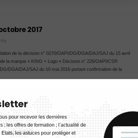
 octobre 2017
nts
lation de la décision n° 0270/OAPI/DG/DGA/DAJ/SAJ du 15 avril
32 de la marque « KING + Logo » Décision n° 226/OAPI/CSR
I/DG/DGA/DAJ/SAJ du 10 mai 2016 portant confirmation de la
letter
ous pour recevoir les dernières
 ; les offres de formation ; l’actualité de
avril 2017
 Etats, les astuces pour protéger et