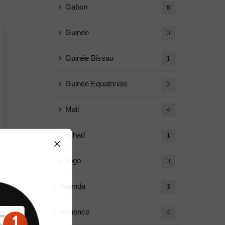
Gabon
8
Guinée
3
Guinée Bissau
1
Guinée Equatoriale
2
Mali
4
Tchad
1
Togo
3
Agenda
3
Annonce
4