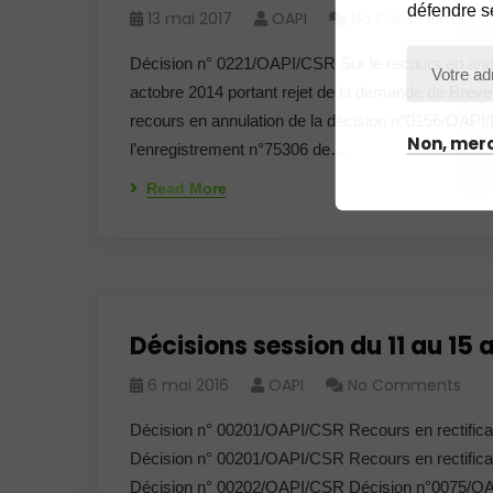
défendre s
13 mai 2017
OAPI
No Comments
Décision n° 0221/OAPI/CSR Sur le recours en an
actobre 2014 portant rejet de la demande de Brev
recours en annulation de la décision n°0156/OAP
Non, merc
l’enregistrement n°75306 de…
Read More
Décisions session du 11 au 15 a
6 mai 2016
OAPI
No Comments
Décision n° 00201/OAPI/CSR Recours en rectifica
Décision n° 00201/OAPI/CSR Recours en rectifica
Décision n° 00202/OAPI/CSR Décision n°0075/OA