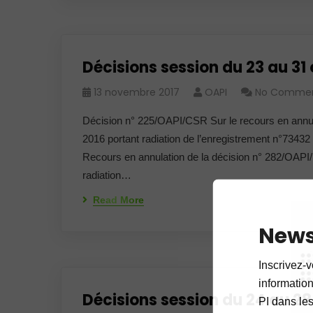
Décisions session du 23 au 31
13 novembre 2017
OAPI
No Comme
Décision n° 225/OAPI/CSR Sur le recours en annu
2016 portant radiation de l’enregistrement n°734
Recours en annulation de la décision n° 282/OAP
radiation…
Read More
News
Inscrivez-v
informations
Décisions session du 24 au 28 
PI dans les